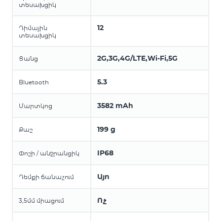
տեսախցիկ
12
Դիմային
տեսախցիկ
2G,3G,4G/LTE,Wi-Fi,5G
Ցանց
5.3
Bluetooth
3582 mAh
Մարտկոց
199 g
Քաշ
IP68
Փոշի / անջրանցիկ
Այո
Դեմքի ճանաչում
Ոչ
3,5մմ միացում