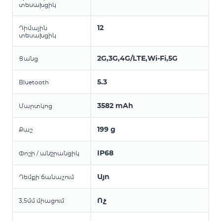
տեսախցիկ
12
Դիմային
տեսախցիկ
2G,3G,4G/LTE,Wi-Fi,5G
Ցանց
5.3
Bluetooth
3582 mAh
Մարտկոց
199 g
Քաշ
IP68
Փոշի / անջրանցիկ
Այո
Դեմքի ճանաչում
Ոչ
3,5մմ միացում