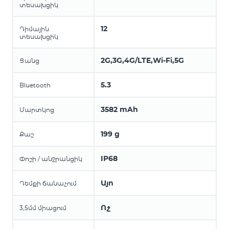
տեսախցիկ
12
Դիմային
տեսախցիկ
2G,3G,4G/LTE,Wi-Fi,5G
Ցանց
5.3
Bluetooth
3582 mAh
Մարտկոց
199 g
Քաշ
IP68
Փոշի / անջրանցիկ
Այո
Դեմքի ճանաչում
Ոչ
3,5մմ միացում