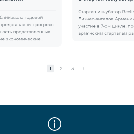
Стартап-инкубатор Beel
убликовала годовой
Бизнес-ангелов Армении
м представлены прогресс
участие в 7-ом цикле, 
ность представленных
армянским стартапам р
щие экономические…
1
2
3