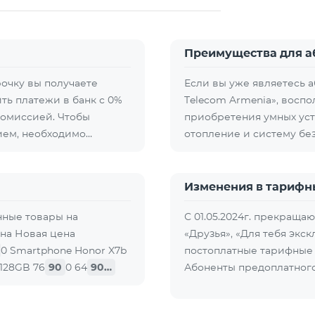
Преимущества для 
рочку вы получаете
Если вы уже являетесь 
ть платежи в банк с 0%
Telecom Armenia», восп
комиссией. Чтобы
приобретения умных уст
ием, необходимо…
отопление и систему бе
Изменения в тарифн
нные товары на
С 01.05.2024г. прекращ
ена Новая цена
«Друзья», «Для тебя экск
0 Smartphone Honor X7b
постоплатные тарифные 
/128GB 76
90
0 64
90…
Абоненты предоплатного