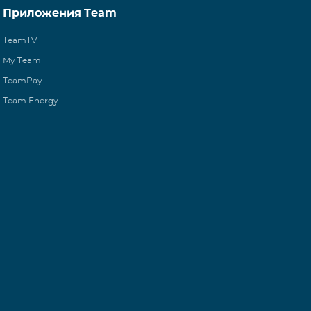
Приложения Team
TeamTV
My Team
TeamPay
Team Energy