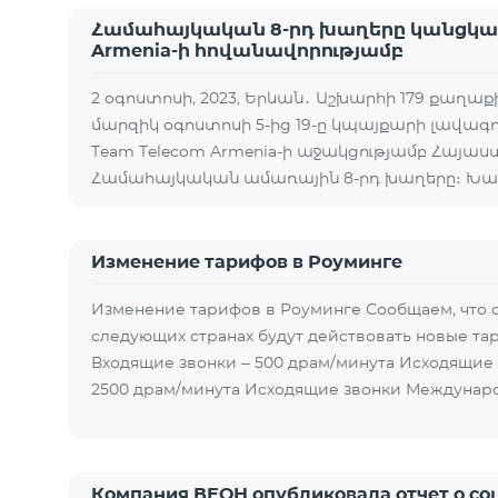
Համահայկական 8-րդ խաղերը կանցկաց
Armenia-ի հովանավորությամբ
2 օգոստոսի, 2023, Երևան․ Աշխարհի 179 քաղաք
մարզիկ օգոստոսի 5-ից 19-ը կպայքարի լավագո
Team Telecom Armenia-ի աջակցությամբ Հայա
Համահայկական ամառային 8-րդ խաղերը։ Խա
Изменение тарифов в Роуминге
Изменение тарифов в Роуминге Сообщаем, что с 2
следующих странах будут действовать новые та
Входящие звонки – 500 драм/минута Исходящие
2500 драм/минута Исходящие звонки Междунаро
Компания ВЕОН опубликовала отчет о со