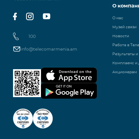
О компан
О нас
Музей связи
100
Новости
Работа в Тел
info@telecomarmenia.am
Результаты и
Комплаенс и 
Акционерам