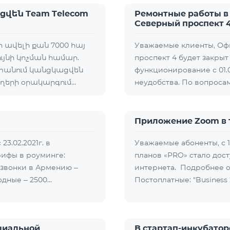
վեն Team Telecom
Ремонтные работы в
Северный проспект 
ի ավելի քան 7000 հայ
Уважаемые клиенты, Оф
ւյնի կոչման համար.
проспект 4 будет закрыт 
ստանում կանցկացվեն
функционирование с 01.
ղերի օրակարգում…
неудобства. По вопроса
Приложение Zoom в 
3.02.2021г. в
Уважаемые абоненты, с 1
рифы в роуминге:
планов «PRO» стало до
 звонки в Армению –
интернета. Подробнее о
дные – 2500…
Постоплатные: "Business 2
циальной
В стартап-инкубаторе