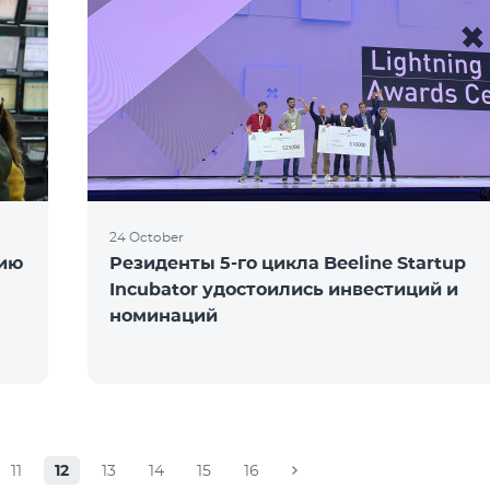
24 October
цию
Резиденты 5-го цикла Beeline Startup
Incubator удостоились инвестиций и
номинаций
11
12
13
14
15
16