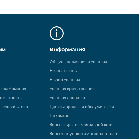
ии
Информация
Общие положения и условия
Безопасность
E-shop условия
еком Армения
Условия кредитования
 отчётность
Условия доставки
Деловая этика
Центры продаж и обслуживания
Покрытие
Зоны покрытия мобильной сети
Зоны доступности интернета Team