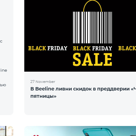
с
ine
27 November
тью
В Beeline ливни скидок в преддверии 
пятницы»