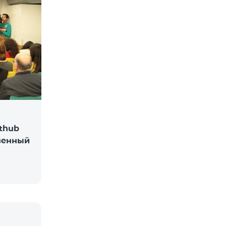
rthub
твенный