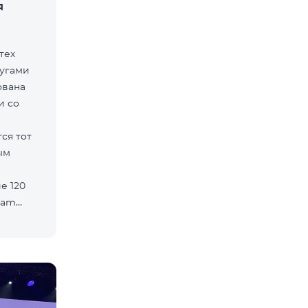
я
тех
лугами
ована
и со
ся тот
ым
е 120
eam