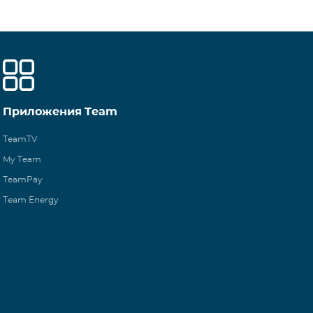
Приложения Team
TeamTV
My Team
TeamPay
Team Energy