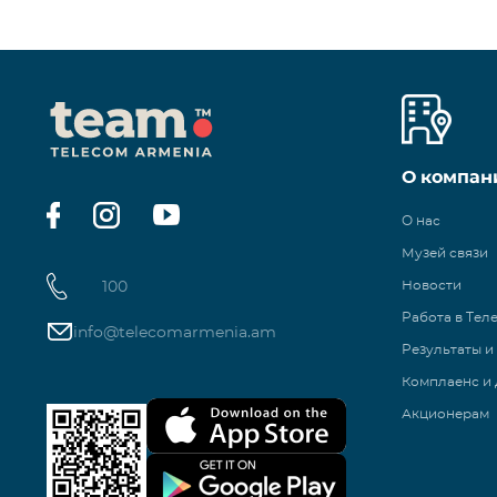
О компан
О нас
Музей связи
100
Новости
Работа в Тел
info@telecomarmenia.am
Результаты и
Комплаенс и 
Акционерам