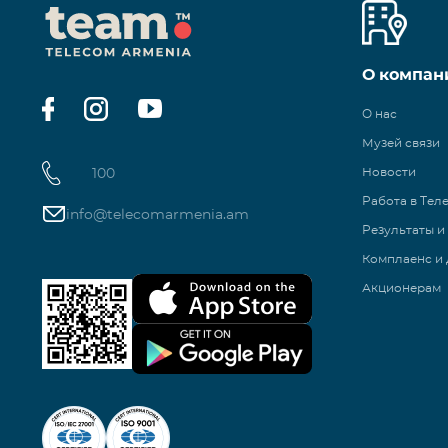
О компан
О нас
Музей связи
100
Новости
Работа в Тел
info@telecomarmenia.am
Результаты и
Комплаенс и 
Акционерам