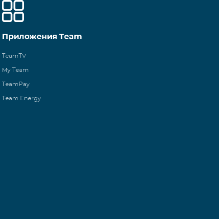
Приложения Team
TeamTV
My Team
TeamPay
Team Energy