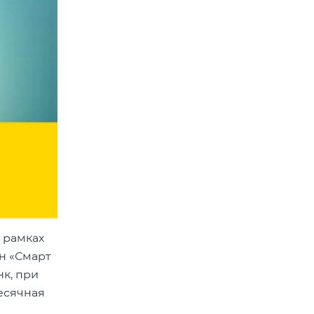
 рамках
н «Смарт
нк, при
месячная