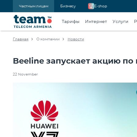
Частным лицам
Бизнесу
E-shop
Тарифы
Интернет
Услуги
Р
Главная
О компании
Новости
Beeline запускает акцию п
22 November