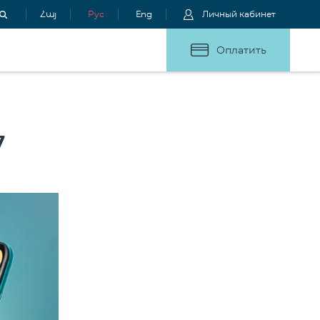
Հայ
Рус
Eng
Личный кабинет
Оплатить
7