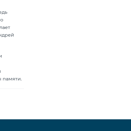
едь
то
лает
Андрей
и
и
ы памяти.