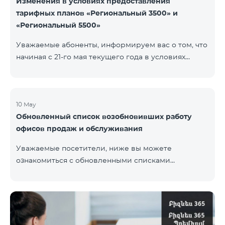
Изменения в условиях предоставления
тарифных планов «Региональный 3500» и
«Региональный 5500»
Уважаемые абоненты, информируем вас о том, что
начиная с 21-го мая текущего года в условиях
тарифных планов «Региональный 3500» и
«Региональный 5500» для действующих абонентов
будут внесены изменения. В частности будет
изменен наблюдательный период — 15 дней
10 May
Обновленный список возобновивших работу
вместо прежних 60-ти. В случае, если тарифный
офисов продаж и обслуживания
план не будет активирован вновь на 16-ый день
наблюдательного периода, договор будет
Уважаемые посетители, ниже вы можете
расторгнут в одностороннем порядке и на
ознакомиться с обновленными списками
основной номер будет наложен штраф.
возобновивших работу офисов продаж и
обслуживания (по состоянию на 11 мая) Ереван
Регионы В офисах соблюдены соответствующие
меры для обеспечения безопасности здоровья
наших сотрудников и клиентов.