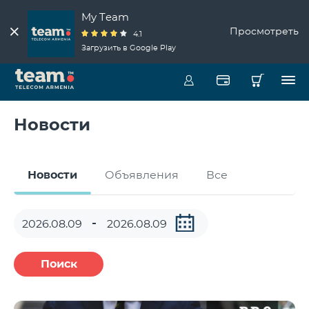
My Team
Просмотреть
4.1
Загрузить в Google Play
Новости
Новости
Объявления
Все
Поиск