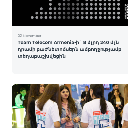
02 November
Team Telecom Armenia-ի` 8 մլրդ 240 մլն
դրամի բաժնետոմսերն ամբողջությամբ
տեղաբաշխվեցին