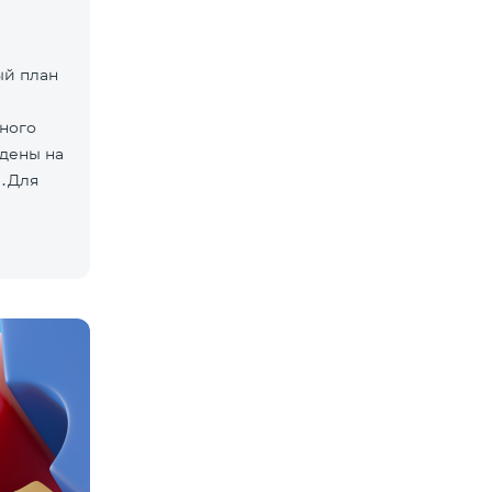
ый план
нного
дены на
»․Для