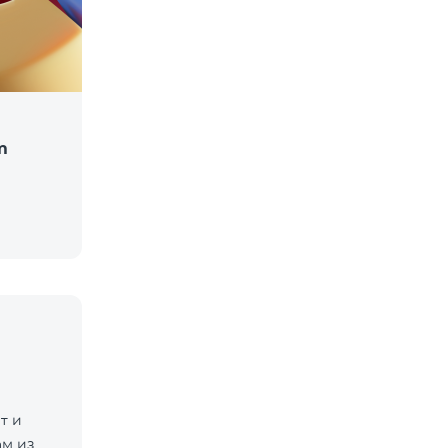
m
т и
м из