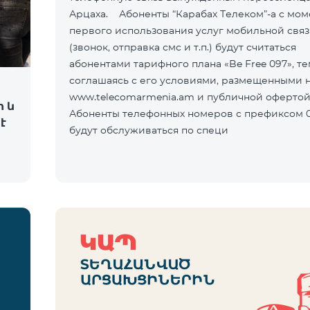
Арцаха. Абоненты “Карабах Телеком”-а с мом
первого использования услуг мобильной свя
(звонок, отправка смс и т.п.) будут считаться
абонентами тарифного плана «Be Free 097», т
соглашаясь с его условиями, размещенными н
www.telecomarmenia.am и публичной оферто
ի և
Абоненты телефонных номеров с префиксом 0
է
будут обслуживаться по специ