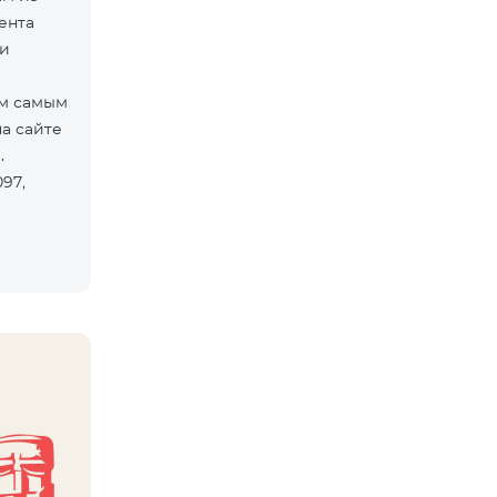
ента
зи
ем самым
а сайте
й.
97,