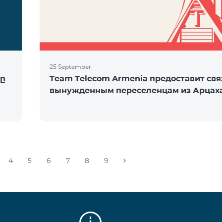
25 September
ը
Team Telecom Armenia предоставит свя
вынужденным переселенцам из Арцах
4
5
6
7
8
9