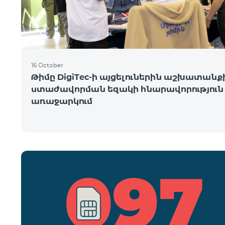
16 October
Թիմը DigiTec-ի այցելուներին աշխատանք
ստաժավորման եզակի հնարավորություն 
առաջարկում