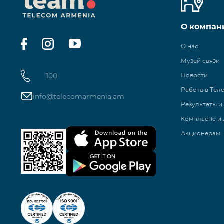
О компан
О нас
Музей связи
100
Новости
Работа в Тел
info@telecomarmenia.am
Результаты и
Комплаенс и 
Акционерам