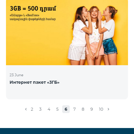
23 June
Интернет пакет «3ГБ»
2
3
4
5
6
7
8
9
10