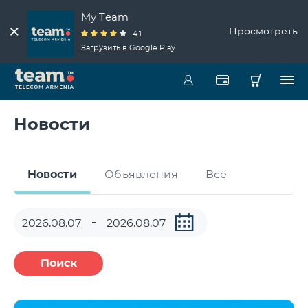
My Team
Просмотреть
4.1
Загрузить в Google Play
Новости
Новости
Объявления
Все
Поиск