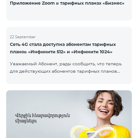
Приложение Zoom в тарифных планах «Бизнес»
22 September
Сеть 4G стала доступна абонентам тарифных
планов «Инфинити 512» и «Инфинити 1024»
Уважаемый Абонент, рады сообщить, что теперь
для действующих абонентов тарифных планов
«Инфинити 512» и «Инфинити 1024» стала доступна
4G сеть. Важно. Если Ваша SIM-карта не
совместима с 4G сетью, то необходимо поменять
её на 4G USIM карту. Стоимость смены SIM-карты
200 драм. Совместимость SIM карты и телефона с
сетью 4G можно проверить, набрав запрос *444# с
мобильного телефона. Ограничения скорости
интернет связи действуют согласно условиям