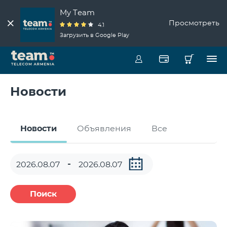
My Team
Просмотреть
4.1
Загрузить в Google Play
Новости
Новости
Объявления
Все
Поиск