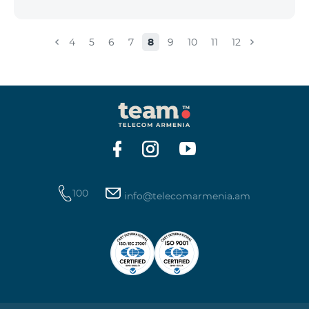
4
5
6
7
8
9
10
11
12
100
info@telecomarmenia.am