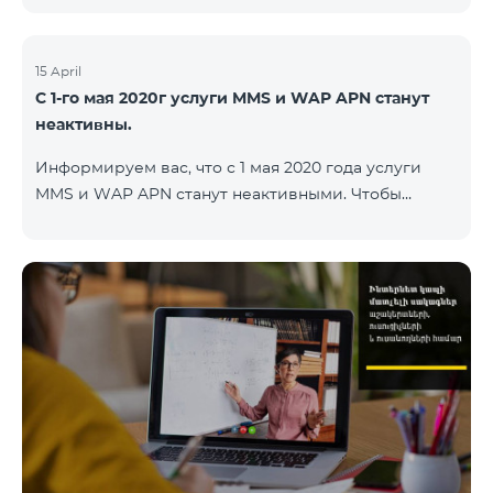
15 April
С 1-го мая 2020г услуги MMS и WAP APN станут
неактивны.
Информируем вас, что с 1 мая 2020 года услуги
MMS и WAP APN станут неактивными. Чтобы
изменить настройки WAP, вам нужно поменять в
настройках интернета APN wap.beeline.am на
internet.beeline.am и удалить поля Port, Proxy,
Password. Подробности: 0611