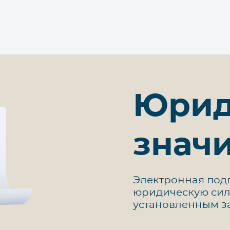
Юрид
знач
Электронная подп
юридическую силу
установленным з