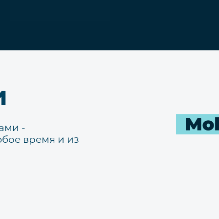
и
ами -
бое время и из