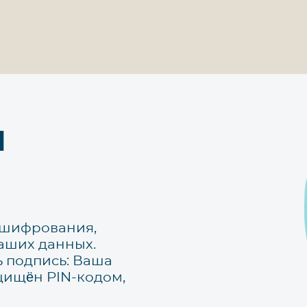
и
 шифрования,
аших данных.
ь подпись: Ваша
ащищён PIN-кодом,