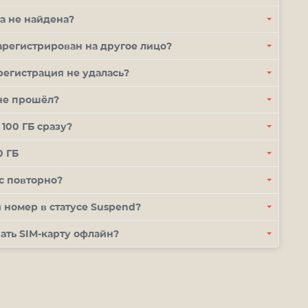
та не найдена?
зарегистрирован на другое лицо?
-регистрация не удалась?
 не прошёл?
100 ГБ сразу?
0 ГБ
с повторно?
й номер в статусе
Suspend
?
вать
SIM
-карту офлайн?