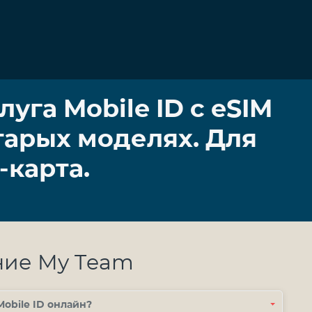
уга Mobile ID с eSIM
старых моделях. Для
-карта.
ние My Team
obile ID онлайн?