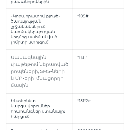
բաժանորդներին
«Կորպորատիվ բյուջե»
*109#
ծառայության
շրջանակներում
կազմակերպության
կողմից սահմանված
լիմիտի ստուգում
Սակագնային
*113#
փաթեթում ներառված
րոպեների, SMS-ների
և ՄԲ-երի մնացորդի
մասին
Ինտերնետ
*151*2#
կարգավորումներ
հրահանգներ ստանալու
հարցում