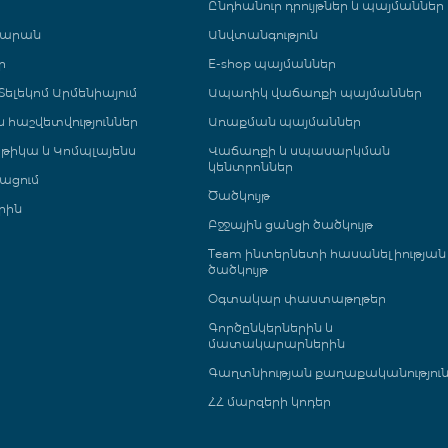
Ընդհանուր դրույթներ և պայմաններ
գարան
Անվտանգություն
ր
E-shop պայմաններ
ելեկոմ Արմենիայում
Ապառիկ վաճառքի պայմաններ
 և հաշվետվություններ
Առաքման պայմաններ
թիկա և Կոմպլայենս
Վաճառքի և սպասարկման
կենտրոններ
ացում
Ծածկույթ
րին
Բջջային ցանցի ծածկույթ
Team ինտերնետի հասանելիության
ծածկույթ
Օգտակար փաստաթղթեր
Գործընկերներին և
մատակարարներին
Գաղտնիության քաղաքականությու
ՀՀ մարզերի կոդեր