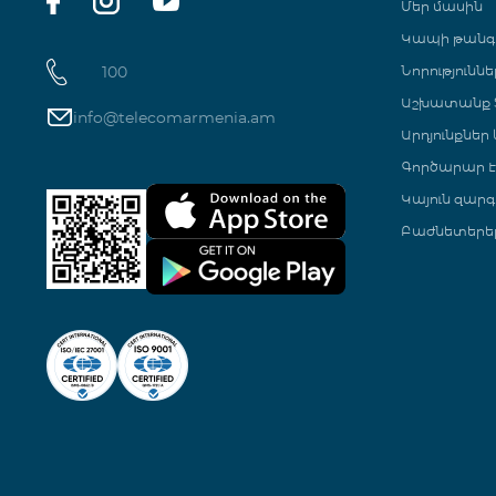
Մեր մասին
Կապի թան
100
Նորություննե
Աշխատանք Տ
info@telecomarmenia.am
Արդյունքներ
Գործարար Է
Կայուն զարգ
Բաժնետերե