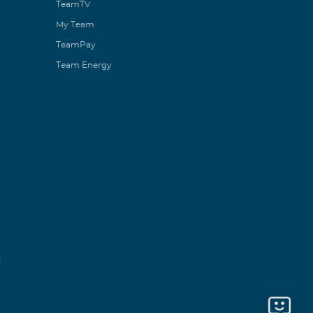
TeamTV
My Team
TeamPay
Team Energy
ն