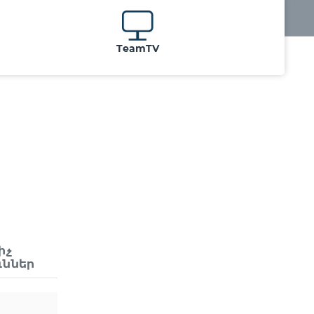
TeamTV
իչ
ւններ