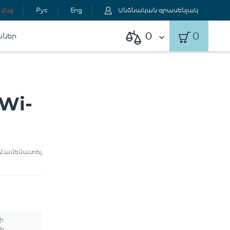
Հայ
Рус
Eng
Անձնական գրասենյակ
0
0
աներ
Wi-
Համեմատել
ի
ի