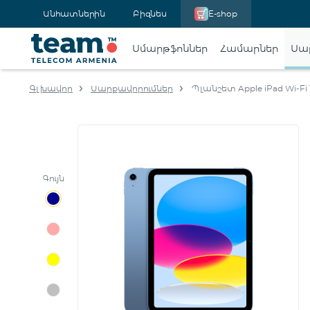
Անհատներին
Բիզնես
E-shop
Սմարթֆոններ
Համարներ
Սա
Գլխավոր
Սարքավորումներ
Պլանշետ Apple iPad Wi-Fi 1
Գույն