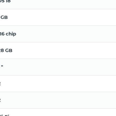
OS 18
 GB
16 chip
28 GB
 "
2
2