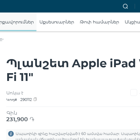
րքավորումներ
Աքսեսուարներ
Թոփ համարներ
Ակցի
1"
Պլանշետ Apple iPad 
Fi 11"
Առկա է
Կոդ#
290112
Գին
231,900
֏
Ապառիկի գինը հաշվարկված է 60 ամսվա համար: Ապառիկ
ամսական վճարին ավելանում են համապատասխան բանկ