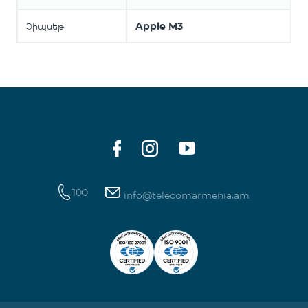
Apple M3
Չիպսեթ
100
info@telecomarmenia.am