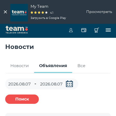
My Team
Просмотреть
4.1
Загрузить в Google Play
Новости
Новости
Объявления
Все
Поиск