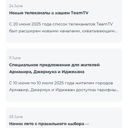
24 June
Новые телеканалы в вашем TeamTV
С 20 июня 2025 года список телеканалов TeamTV
был расширен новыми каналами, охватывающими
жанры фильмов, детских программ, новостей и
музыки. Добавлены следующие телеканалы: ID
Название Жанр 122 Cartoon Classic Детский 177 DW
Russian Информационный 230 AMEDIA Фильмы 231
11 June
Специальное предложение для жителей
AMEDIA 2 Фильмы 232 AMEDIA HIT Фильмы 233
Армавира, Джермука и Иджевана
AMEDIA Premium HD Фильмы 234 4Y Фи
С 10 июня по 10 июля 2025 года жителям городов
Армавир, Джермук и Иджеван доступны тарифные
пакеты COSMO Regional на специальных условиях:
COSMO 2 6900 Regional COSMO 3 7400 Regional
COSMO 4 9900 Regional В рамках акции
предоставляется 50% скидка на первые 6 месяцев
03 June
Начни лето с правильного выбора —
при условии годовой подписки (12 месяцев).