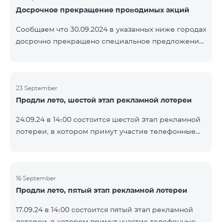
Досрочное прекращение проводимых акций
помощью генератора случайных чисел. Следите за
нами на официальных каналах Team в Facebook и
Сообщаем что 30.09.2024 в указанных ниже городах
YouTube. Подробнее:
досрочно прекращено специальное предложение,
https://www.telecomarmenia.am/ru/B2S
действующее для физических лиц и абонентов
услуги «Моя Компания» ОАО «Телеком Армения»
на тарифные пакеты COSMO 4 9900 и COMBO 4
23 September
9900. Вайк Чаренцаван Ванадзор
Продли лето, шестой этап рекламной лотереи
24.09.24 в 14։00 состоится шестой этап рекламной
лотереи, в котором примут участие телефонные
номера абонентов предоплатного тарифного
плана TeamTok, предоставленные в рамках акции с
телефоном Honor 200 Lite с 16.09.24 по 22.09.24.
Выигравшие номера телефонов будут выбраны с
16 September
Продли лето, пятый этап рекламной лотереи
помощью генератора случайных чисел. Следите за
нами на официальных каналах Team в Facebook и
17.09.24 в 14։00 состоится пятый этап рекламной
YouTube. Подробнее:
лотереи, в котором примут участие телефонные