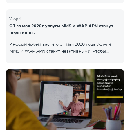
15 April
С 1-го мая 2020г услуги MMS и WAP APN станут
неактивны.
Информируем вас, что с 1 мая 2020 года услуги
MMS и WAP APN станут неактивными. Чтобы
изменить настройки WAP, вам нужно поменять в
настройках интернета APN wap.beeline.am на
internet.beeline.am и удалить поля Port, Proxy,
Password. Подробности: 0611