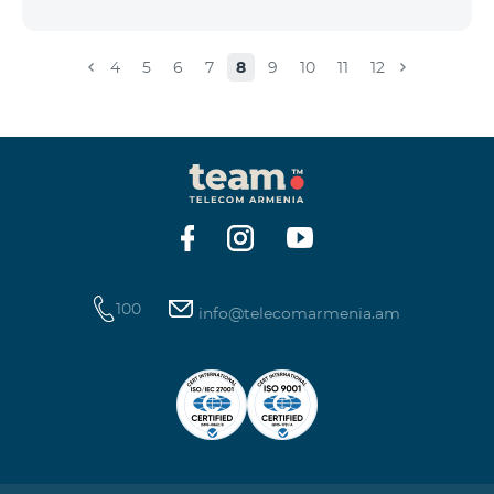
4
5
6
7
8
9
10
11
12
100
info@telecomarmenia.am