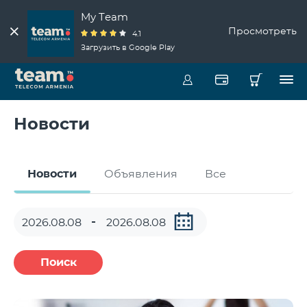
My Team
Просмотреть
4.1
Загрузить в Google Play
Новости
Новости
Объявления
Все
Поиск