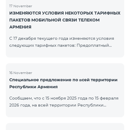
17 November
ИЗМЕНЯЮТСЯ УСЛОВИЯ НЕКОТОРЫХ ТАРИФНЫХ
ПАКЕТОВ МОБИЛЬНОЙ СВЯЗИ ТЕЛЕКОМ
АРМЕНИЯ
С 17 декабря текущего года изменяются условия
следующих тарифных пакетов: Предоплатный
тарифный план «Be Free 2000» будет
переименован в «Be Free 2300». Абонентская плата
составит 2300 драм, вместо прежних 2000 драм.
Абоненты получат 600 минут на все сети РА, США,
16 November
Специальное предложение по всей территории
Канады, Beeline РФ и Tele2 вместо прежних 300
Республики Армения
минут и 14 ГБ интернета вместо прежних 7 ГБ.
Предоплатный тарифный план «Be Free 3000»
Сообщаем, что с 15 ноября 2025 года по 15 февраля
будет переименован в «Be Free 3200». Абонентская
2026 года, на всей территории Республики
пла
Армения (за исключением городов Капан, Горис,
Ноемберян, Раздан, Севан и Чамбарак) тарифные
пакеты COSMO 4 12500, COSMO 4 16500, COSMO 4