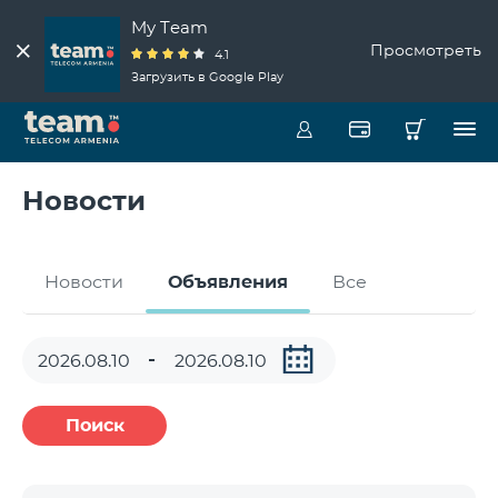
My Team
Просмотреть
4.1
Загрузить в Google Play
Новости
Новости
Объявления
Все
Поиск