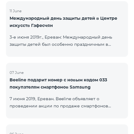
11 June
Международный день защиты детей в Центре
искусств Гафесчян
3-е июня 2019г., Ереван: Международный день
защиты детей был особенно праздничным в
Центре искусств Гафесчян (ЦИГ) в этом году, так
как в 2019 году Центр отмечает десятилетнюю
годовщину. По этому случаю более 200
школьников представили логотип ЦИГ с
07 June
Beeline подарит номер с новым кодом 033
указанием 10-летней годовщины в начале с
покупателям смартфонов Samsung
помощью воздушных шариков, а затем с помощью
фонариков. Кроме того, дети подготовили флаги с
7 июня 2019, Ереван. Beeline объявляет о
изображением произведений ЦИГ в саду
проведении акции по продаже смартфонов
скульптур Гафесчян в рамках творческой
Samsung серии Galaxy А. Клиенты, купившие один
программы «Твой флаг»
из смартфонов популярной линейки до 20 августа
2019 года, получат 25 ГБ мобильного интернета и