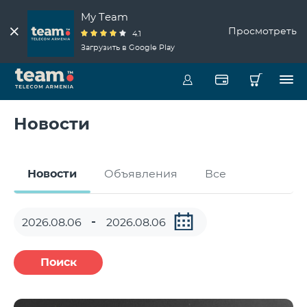
My Team
Просмотреть
4.1
Загрузить в Google Play
Новости
Новости
Объявления
Все
Поиск