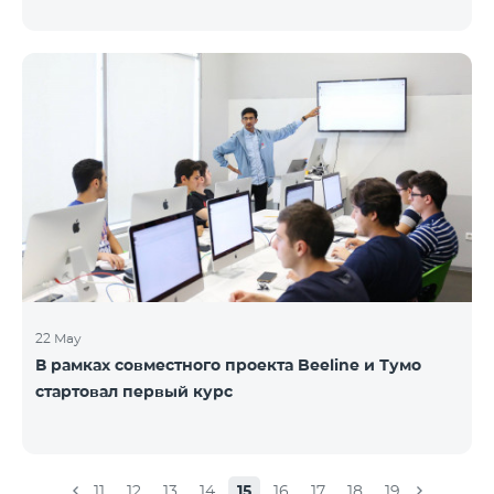
22 May
В рамках совместного проекта Beeline и Тумо
стартовал первый курс
11
12
13
14
15
16
17
18
19