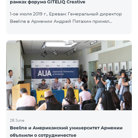
рамках форума GITELIQ Creative
1-ое июля 2019 г., Ереван: Генеральный директор
Beeline в Армении Андрей Пятахин принял
участие на третьем форуме GITELIQ Creative.
Руководитель компании прочел лекцию на тему
"Новые технологии - новые возможности". Третий
GITELIQ Creative форум проходил в головном
офисе AGBU Armenia. Форум является рядом
мероприятий в Армении в совершенно новом
формате. Он предоставляет возможность
приобрести знания об актуальных и интересных
темах и познакомиться с ведущими
специалистами разных сфер, с
28 June
Beeline и Американский университет Армении
объявили о сотрудничестве