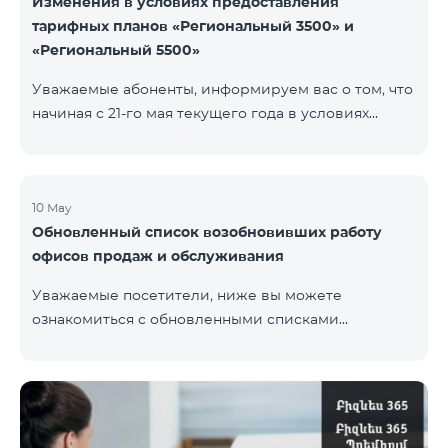
Изменения в условиях предоставления
тарифных планов «Региональный 3500» и
«Региональный 5500»
Уважаемые абоненты, информируем вас о том, что
начиная с 21-го мая текущего года в условиях
тарифных планов «Региональный 3500» и
«Региональный 5500» для действующих абонентов
будут внесены изменения. В частности будет
изменен наблюдательный период — 15 дней
10 May
Обновленный список возобновивших работу
вместо прежних 60-ти. В случае, если тарифный
офисов продаж и обслуживания
план не будет активирован вновь на 16-ый день
наблюдательного периода, договор будет
Уважаемые посетители, ниже вы можете
расторгнут в одностороннем порядке и на
ознакомиться с обновленными списками
основной номер будет наложен штраф.
возобновивших работу офисов продаж и
обслуживания (по состоянию на 11 мая) Ереван
Регионы В офисах соблюдены соответствующие
меры для обеспечения безопасности здоровья
наших сотрудников и клиентов.