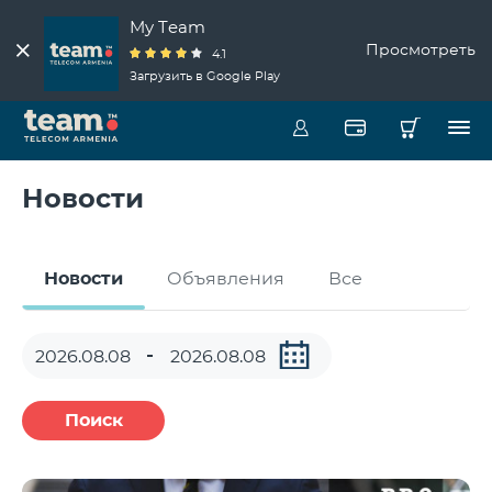
My Team
Просмотреть
4.1
Загрузить в Google Play
Новости
Новости
Объявления
Все
Поиск