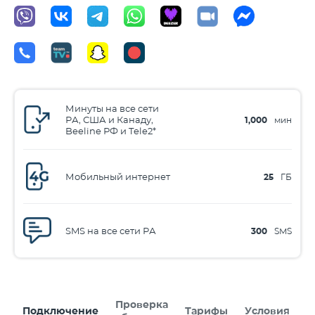
Минуты на все сети
РА, США и Канаду,
1,000
мин
Beeline РФ и Tele2*
Мобильный интернет
25
ГБ
SMS на все сети РА
300
SMS
Проверка
Подключение
Тарифы
Условия