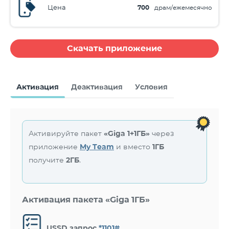
Цена
700
драм/ежемесячно
Скачать приложение
Активация
Деактивация
Условия
Активируйте пакет
«Giga 1+1ГБ»
через
приложение
My Team
и вместо
1ГБ
получите
2ГБ
.
Активация пакета «Giga 1ГБ»
USSD запрос
*1101#