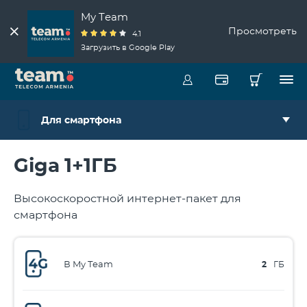
My Team
Просмотреть
4.1
Загрузить в Google Play
Для смартфона
Giga 1+1ГБ
Высокоскоростной интернет-пакет для
смартфона
В My Team
2
ГБ