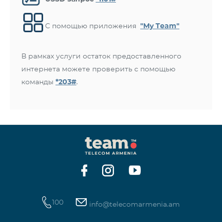
С помощью приложения
"My Team"
В рамках услуги остаток предоставленного
интернета можете проверить с помощью
команды
*203#
.
100
info@telecomarmenia.am