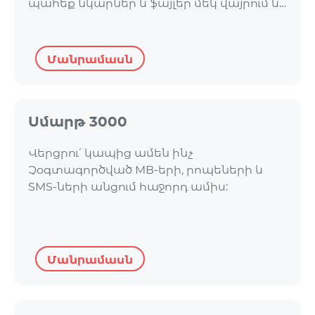
պահեք նկարներ և ֆայլեր մեկ վայրում և…
Մանրամասն
Սմարթ 3000
Վերցրու՛ կապից ամեն ինչ
Չօգտագործված MB-երի, րոպեների և
SMS-ների անցում հաջորդ ամիս:
Մանրամասն