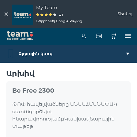
My Team
Տեսնել
4.1
Ներբեռնել Google Play-ից
Բջջային կապ
Արխիվ
Be Free 2300
ԹՈՓ հավելվածները ԱՆՍԱՀՄԱՆԱՓԱԿ
օգտագործելու
հնարավորությամբԿանխավճարային
փաթեթ