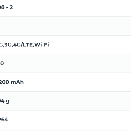
08 - 2
G,3G,4G/LTE,Wi-Fi
.0
200 mAh
94 g
P64