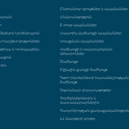
Ընդհանուր դրույթներ և պայմաններ
գարան
Անվտանգություն
ր
E-shop պայմաններ
ելեկոմ Արմենիայում
Ապառիկ վաճառքի պայմաններ
 և հաշվետվություններ
Առաքման պայմաններ
թիկա և Կոմպլայենս
Վաճառքի և սպասարկման
կենտրոններ
ացում
Ծածկույթ
րին
Բջջային ցանցի ծածկույթ
Team ինտերնետի հասանելիության
ծածկույթ
Օգտակար փաստաթղթեր
Գործընկերներին և
մատակարարներին
Գաղտնիության քաղաքականությու
ՀՀ մարզերի կոդեր