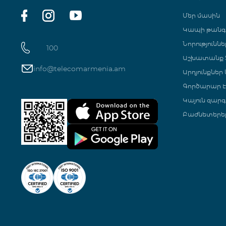
Մեր մասին
Կապի թան
Նորություննե
100
Աշխատանք Տ
info@telecomarmenia.am
Արդյունքներ
Գործարար Է
Կայուն զարգ
Բաժնետերե