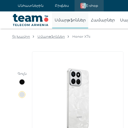
Անհատներին
Բիզնես
E-shop
Սմարթֆոններ
Համարներ
Սա
Գլխավոր
Սմարթֆոններ
Honor X7c
Գույն