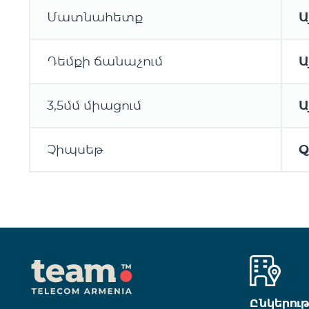
Մատնահետք
Ա
Դեմքի ճանաչում
Ա
3,5մմ միացում
Ա
Չիպսեթ
Q
Ընկերու