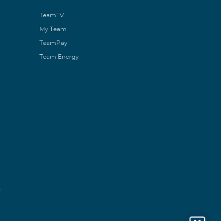
TeamTV
My Team
TeamPay
Team Energy
ն