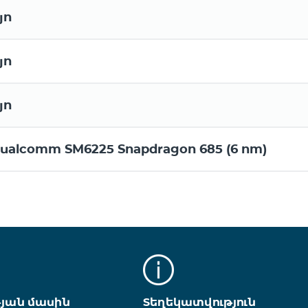
յո
յո
յո
ualcomm SM6225 Snapdragon 685 (6 nm)
թյան մասին
Տեղեկատվություն