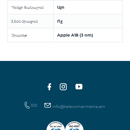
Այո
Դեմքի ճանաչում
Ոչ
3,5մմ միացում
Apple A18 (3 nm)
Չիպսեթ
100
info@telecomarmenia.am