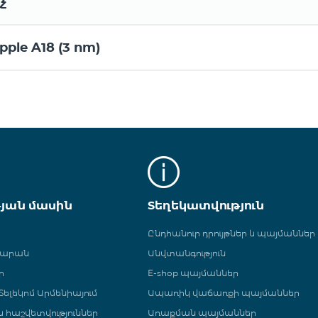
չ
pple A18 (3 nm)
թյան մասին
Տեղեկատվություն
Ընդհանուր դրույթներ և պայմաններ
գարան
Անվտանգություն
ր
E-shop պայմաններ
ելեկոմ Արմենիայում
Ապառիկ վաճառքի պայմաններ
 և հաշվետվություններ
Առաքման պայմաններ