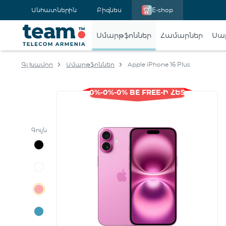
Անհատներին
Բիզնես
E-shop
Սմարթֆոններ
Համարներ
Սա
Գլխավոր
Սմարթֆոններ
Apple iPhone 16 Plus
0%-0%-0% BE FREE-Ի ՀԵՏ
Գույն