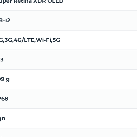
uper Retina XDR OLED
8-12
G,3G,4G/LTE,Wi-Fi,5G
.3
99 g
P68
յո