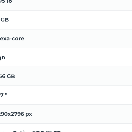
OS 18
 GB
exa-core
յո
56 GB
.7 "
290x2796 px