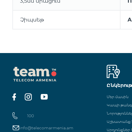
3,5մմ միացում
Ո
Չիպսեթ
A
Ընկերու
Մեր մասին
Կապի թան
Նորություննե
100
Աշխատանք Տ
info@telecomarmenia.am
Արդյունքներ