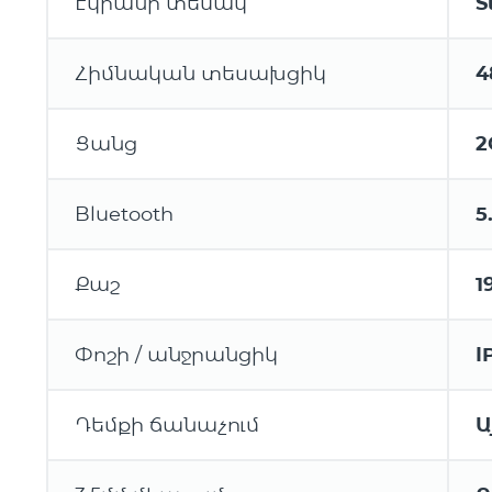
Էկրանի տեսակ
S
Հիմնական տեսախցիկ
4
Ցանց
2
Bluetooth
5
Քաշ
1
Փոշի / անջրանցիկ
I
Դեմքի ճանաչում
Ա