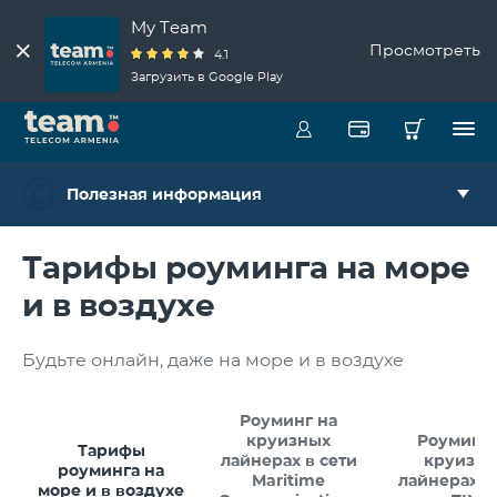
My Team
Просмотреть
4.1
Загрузить в Google Play
Полезная информация
Тарифы роуминга на море
и в воздухе
Будьте онлайн, даже на море и в воздухе
Роуминг на
круизных
Роуминг 
Тарифы
лайнерах в сети
круизн
роуминга на
Maritime
лайнерах в
море и в воздухе