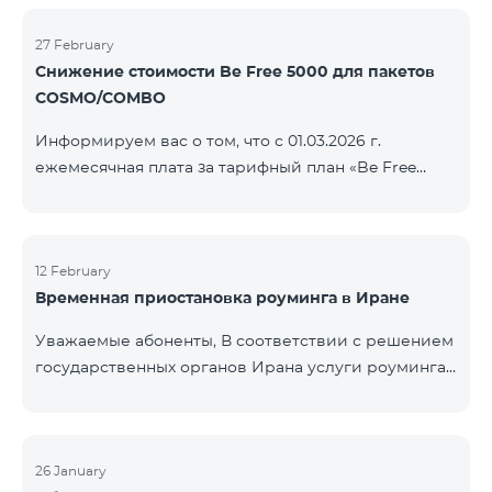
COSMO/COMBO» ежеме
голосовой связи и SMS остаются доступными.
Дополнительная информация будет
27 February
Снижение стоимости Be Free 5000 для пакетов
предоставлена в случае изменения ситуации.
COSMO/COMBO
Благодарим за понимание.
Информируем вас о том, что с 01.03.2026 г.
ежемесячная плата за тарифный план «Be Free
5000», доступный на специальных условиях для
пакетов услуг COSMO/COMBO, будет снижена с
4000 драмов до 3500 драмов. Подключиться к
тарифному плану могут все абоненты с активной
12 February
Временная приостановка роуминга в Иране
подпиской на пакеты услуг COSMO или COMBO. С
подробностями тарифного плана можно
Уважаемые абоненты, В соответствии с решением
ознакомиться здесь.
государственных органов Ирана услуги роуминга
на территории страны временно приостановлены
всеми операторами связи. Данное ограничение
введено иранской стороной и не находится под
контролем нашей компании. В настоящее время
26 January