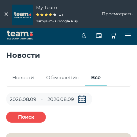
My Team
Просмотреть
4.1
Загрузить в Google Play
Новости
Новости
Объявления
Все
Поиск