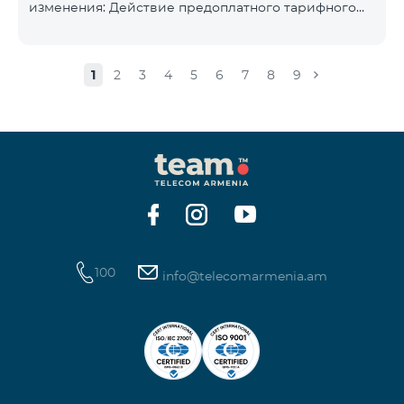
изменения: Действие предоплатного тарифного
плана «Смарт 5500» будет прекращёно, а
телефонные номера абонентов будут переведены
на тарифный план «BeFree 5000 unlimit», который
1
2
3
4
5
6
7
8
9
включает безлимитный интернет, 2000 минут на
все сети Армении, США, Канады, Beeline РФ и Tele2,
500 SMS, 200 МБ в роуминге, 60 TV каналов.
Ежемесячная абонентская плата за тарифный план
«BeFree 5000 unlimit» составляет 5000 драм.
Действие предоплатного тарифного плана «Смарт
100
info@telecomarmenia.am