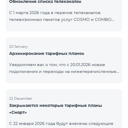
Обновление списка телеканалов
точные сроки восстановления услуг неизвестны.
Дополнительная информация будет
С 1 марта 2026 года в перечне телеканалов
предоставлена по мере изменения ситуации.
телевизионных пакетов услуг COSMO и COMBO
Благодарим за понимание.
будут внесены изменения. В соответствии с
данными изменениями региональные
мультиплексные телеканалы будут доступны
только в тех регионах, где их трансляция является
20 January
Архивирование тарифных планов
обязательной. Данные изменения реализуются в
рамках обновления технических параметров
Уведомляем вас о том, что с 20.01.2026 новые
телевизионной платформы и полностью
подключения и переходы на нижеперечисленные
соответствуют нормам местного вещания.
тарифные планы будут приостановлены. COMBO 2
Перечень телеканалов по регионам приведён
Max COMBO 2 Plus COMBO 2 TV COMBO 4 Basic
ниже.
8990 COMBO 4 Plus 10990
ЕреванКотайкГегаркуникАраратАрмавирЛор
22 December
Закрываются некоторые тарифные планы
«Смарт»
С 22 января 2026 года будут внесены следующие