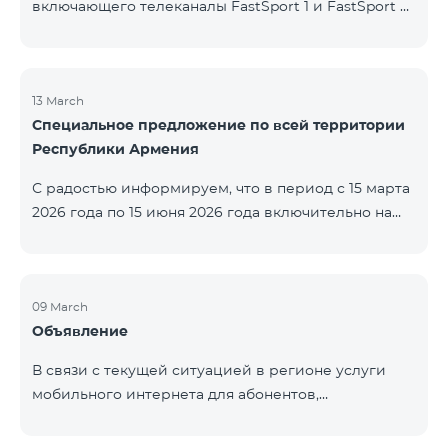
включающего телеканалы FastSport 1 и FastSport 2,
доступных в TeamTV, прекращена. С 20 апреля
текущего года будет остановлена и трансляция
указанных телеканалов. Изменение связано с
решением вещателя. По вопросам или для
13 March
Специальное предложение по всей территории
получения дополнительной информации просим
Республики Армения
обращаться в компанию «Фаст Медиа».
С радостью информируем, что в период с 15 марта
2026 года по 15 июня 2026 года включительно на
всей территории Республики Армения действуют
специальные условия․ Тарифные пакеты COSMO 4
12500, COSMO 4 16500 и COSMO 4 9900
Региональный будут доступны со скидкой 25% при
09 March
Объявление
подключении на 12 месяцев с автоматическим
продлением ещё на 12 месяцев. Тарифный
В связи с текущей ситуацией в регионе услуги
пакет COMBO 4 9900 также предоставляется со
мобильного интернета для абонентов,
скидкой 25% сроком на 12 месяцев. Кроме того, для
находящихся в роуминге в Кувейте, временно
тарифного пакета «Be Free 5000 для
приостановлены местными операторами. Услуги