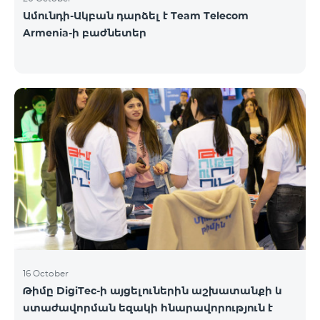
Ամունդի-Ակբան դարձել է Team Telecom
Armenia-ի բաժնետեր
16 October
Թիմը DigiTec-ի այցելուներին աշխատանքի և
ստաժավորման եզակի հնարավորություն է