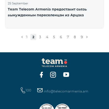
25 September
Team Telecom Armenia предоставит связь
вынужденным переселенцам из Арцаха
1
2
3
4
5
6
7
8
9
100
info@telecomarmenia.am