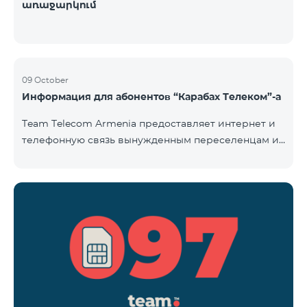
առաջարկում
09 October
Информация для абонентов “Карабах Телеком”-а
Team Telecom Armenia предоставляет интернет и
телефонную связь вынужденным переселенцам из
Арцаха. Абоненты “Карабах Телеком”-а с момента
первого использования услуг мобильной связи
(звонок, отправка смс и т.п.) будут считаться
абонентами тарифного плана «Be Free 097», тем
самым соглашаясь с его условиями,
размещенными на сайте www.telecomarmenia.am и
публичной офертой. Абоненты телефонных
номеров с префиксом 097, будут обслуживаться по
специ