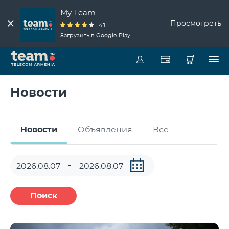
My Team
Просмотреть
4.1
Загрузить в Google Play
Новости
Новости
Объявления
Все
Поиск