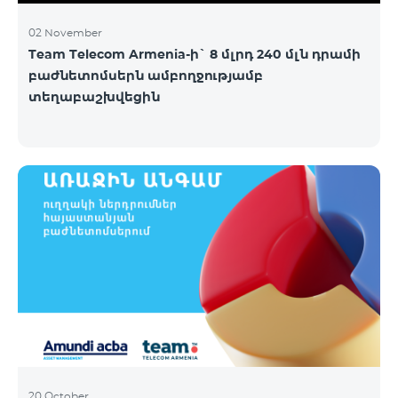
02 November
Team Telecom Armenia-ի` 8 մլրդ 240 մլն դրամի
բաժնետոմսերն ամբողջությամբ
տեղաբաշխվեցին
20 October