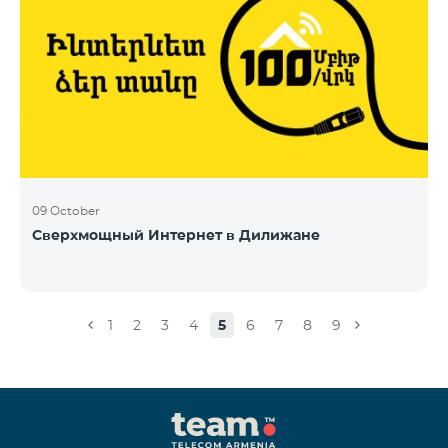
09 October
Сверхмощный Интернет в Дилижане
1
2
3
4
5
6
7
8
9