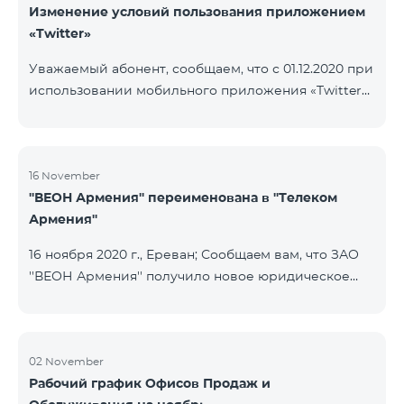
Изменение условий пользования приложением
«Twitter»
Уважаемый абонент, сообщаем, что с 01.12.2020 при
использовании мобильного приложения «Twitter»
будет осуществляться тарификация Интернета. В
случае, если на вашем счету имеется остаток
Интернета, то тарификация будет осуществляться
с данного остатка․ После исчерпания которого
16 November
''ВЕОН Армения'' переименована в ''Телеком
дальнейшая тарификация будет осуществляться
Армения''
согласно условиям вашего тарифного плана.
16 ноября 2020 г., Ереван; Сообщаeм вам, что ЗАО
''ВЕОН Армения'' получило новое юридическое
наименование; новое название компании - ЗАО
"Телеком Армения". Изменение наименования
была официально зарегистрирована 16 ноября
2020 года. Внесенное изменение никоим образом
02 November
Рабочий график Офисов Продаж и
не повлияет на права, обязанности и услуги,