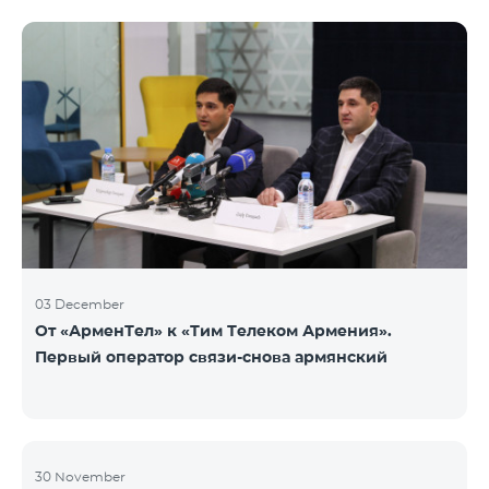
недоступен. Для обмена доступны номера других
категорий: Nickel, Bronze, Silver, Platinum.
03 December
От «АрменТел» к «Тим Телеком Армения».
Первый оператор связи-снова армянский
30 November