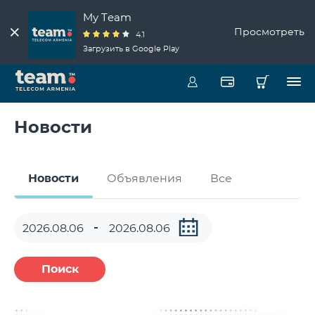
My Team
Просмотреть
4.1
Загрузить в Google Play
Новости
Новости
Объявления
Все
Поиск