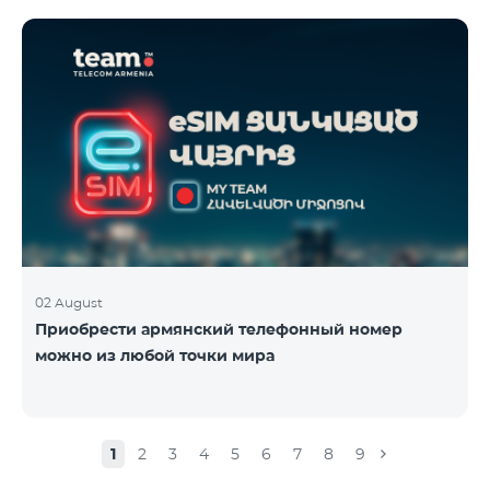
02 August
Приобрести армянский телефонный номер
можно из любой точки мира
1
2
3
4
5
6
7
8
9