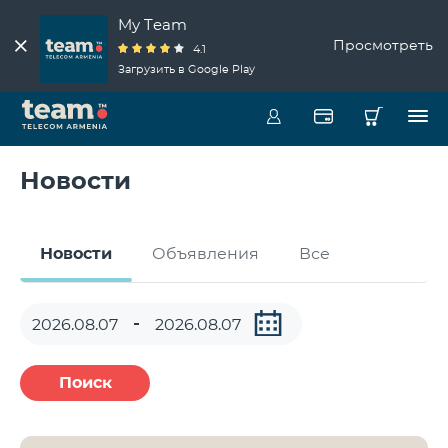
My Team
Просмотреть
4.1
Загрузить в Google Play
Новости
Новости
Объявления
Все
Поиск