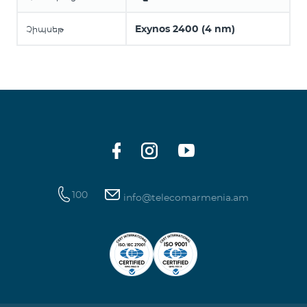
Exynos 2400 (4 nm)
Չիպսեթ
100
info@telecomarmenia.am