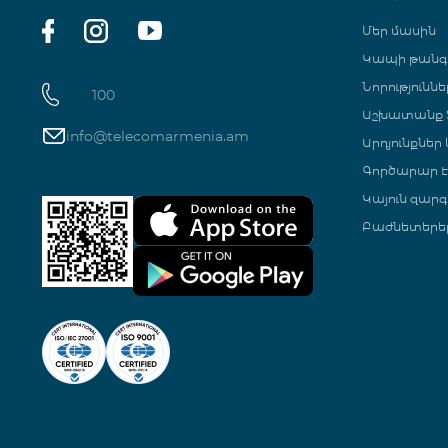
Մեր մասին
Կապի թան
Նորություննե
100
Աշխատանք Տ
info@telecomarmenia.am
Արդյունքներ
Գործարար Է
Կայուն զարգ
Բաժնետերե