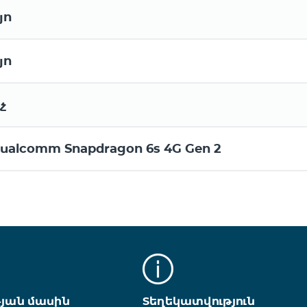
յո
յո
չ
ualcomm Snapdragon 6s 4G Gen 2
թյան մասին
Տեղեկատվություն