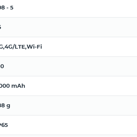
08 - 5
6
G,4G/LTE,Wi-Fi
.0
000 mAh
88 g
P65