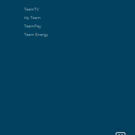
TeamTV
My Team
TeamPay
Team Energy
ն