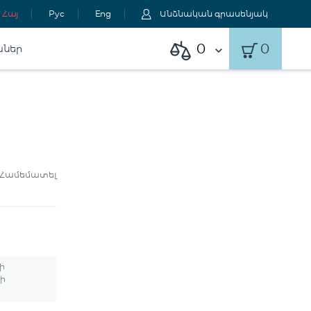
Հայ
Рус
Eng
Անձնական գրասենյակ
0
0
աներ
Համեմատել
ի
ի