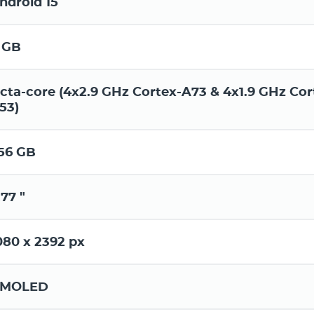
ndroid 15
 GB
cta-core (4x2.9 GHz Cortex-A73 & 4x1.9 GHz Cor
53)
56 GB
.77 "
080 x 2392 px
MOLED