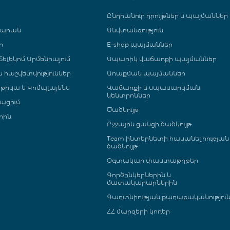
Ընդհանուր դրույթներ և պայմաններ
գարան
Անվտանգություն
ր
E-shop պայմաններ
ելեկոմ Արմենիայում
Ապառիկ վաճառքի պայմաններ
 և հաշվետվություններ
Առաքման պայմաններ
թիկա և Կոմպլայենս
Վաճառքի և սպասարկման
կենտրոններ
ացում
Ծածկույթ
րին
Բջջային ցանցի ծածկույթ
Team ինտերնետի հասանելիության
ծածկույթ
Օգտակար փաստաթղթեր
Գործընկերներին և
մատակարարներին
Գաղտնիության քաղաքականությու
ՀՀ մարզերի կոդեր