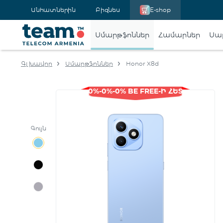
Անհատներին
Բիզնես
E-shop
Սմարթֆոններ
Համարներ
Սա
Գլխավոր
Սմարթֆոններ
Honor X8d
0%-0%-0% BE FREE-Ի ՀԵՏ
Գույն