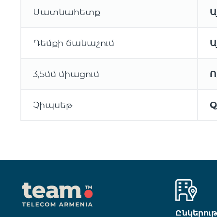
Մատնահետք
Ա
Դեմքի ճանաչում
Ա
3,5մմ միացում
Ո
Չիպսեթ
Q
Ընկերու