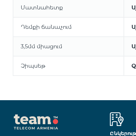
Մատնահետք
Ա
Դեմքի ճանաչում
Ա
3,5մմ միացում
Ա
Չիպսեթ
Q
Ընկերու