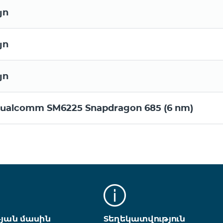
յո
յո
յո
ualcomm SM6225 Snapdragon 685 (6 nm)
թյան մասին
Տեղեկատվություն