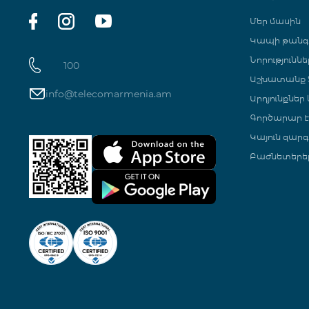
Մեր մասին
Կապի թան
Նորություննե
100
Աշխատանք Տ
info@telecomarmenia.am
Արդյունքներ
Գործարար Է
Կայուն զարգ
Բաժնետերե