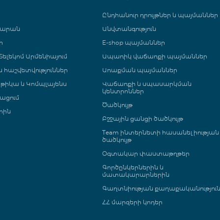
Ընդհանուր դրույթներ և պայմաններ
գարան
Անվտանգություն
ր
E-shop պայմաններ
ելեկոմ Արմենիայում
Ապառիկ վաճառքի պայմաններ
 և հաշվետվություններ
Առաքման պայմաններ
թիկա և Կոմպլայենս
Վաճառքի և սպասարկման
կենտրոններ
ացում
Ծածկույթ
րին
Բջջային ցանցի ծածկույթ
Team ինտերնետի հասանելիության
ծածկույթ
Օգտակար փաստաթղթեր
Գործընկերներին և
մատակարարներին
Գաղտնիության քաղաքականությու
ՀՀ մարզերի կոդեր