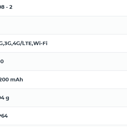
08 - 2
G,3G,4G/LTE,Wi-Fi
.0
200 mAh
94 g
P64