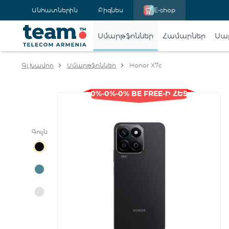
Անհատներին
Բիզնես
E-shop
Սմարթֆոններ
Համարներ
Սա
Գլխավոր
Սմարթֆոններ
Honor X7c
0%-0%-0% BE FREE-Ի ՀԵՏ
Գույն