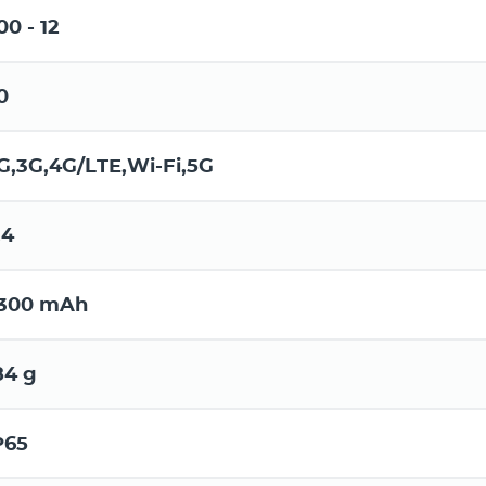
00 - 12
0
G,3G,4G/LTE,Wi-Fi,5G
.4
300 mAh
84 g
P65