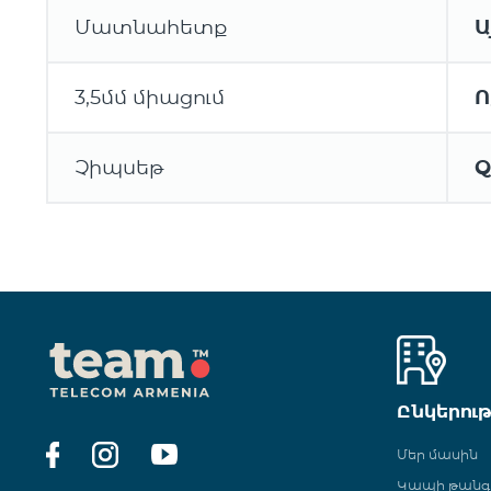
Մատնահետք
Ա
3,5մմ միացում
Ո
Չիպսեթ
Q
Ընկերու
Մեր մասին
Կապի թան