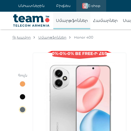
Անհատներին
Բիզնես
E-shop
Սմարթֆոններ
Համարներ
Սա
Գլխավոր
Սմարթֆոններ
Honor 400
0%-0%-0% BE FREE-Ի ՀԵՏ
Գույն