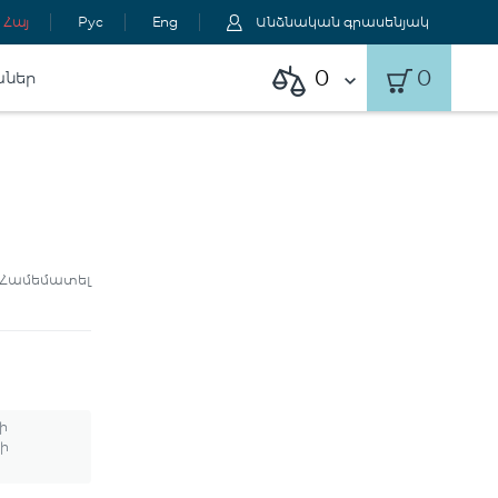
Հայ
Рус
Eng
Անձնական գրասենյակ
0
0
աներ
Համեմատել
ի
ի