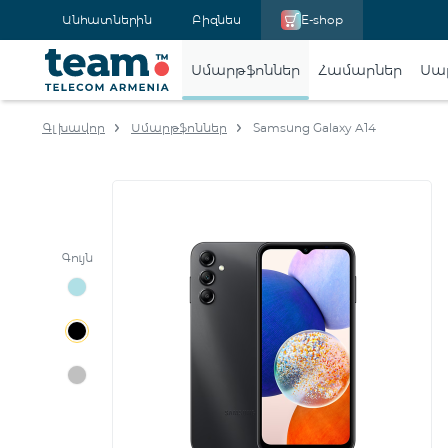
Անհատներին
Բիզնես
E-shop
Սմարթֆոններ
Համարներ
Սա
Գլխավոր
Սմարթֆոններ
Samsung Galaxy A14
Գույն