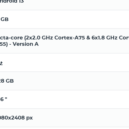
ndroid 13
 GB
cta-core (2x2.0 GHz Cortex-A75 & 6x1.8 GHz Cor
55) - Version A
չ
28 GB
.6 "
080x2408 px