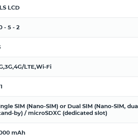
LS LCD
0 - 5 - 2
3
G,3G,4G/LTE,Wi-Fi
.1
ingle SIM (Nano-SIM) or Dual SIM (Nano-SIM, dua
tand-by) / microSDXC (dedicated slot)
000 mAh