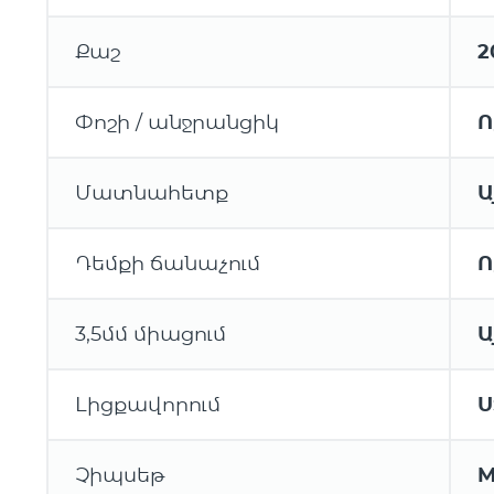
Քաշ
2
Փոշի / անջրանցիկ
Ո
Մատնահետք
Ա
Դեմքի ճանաչում
Ո
3,5մմ միացում
Ա
Լիցքավորում
U
Չիպսեթ
M