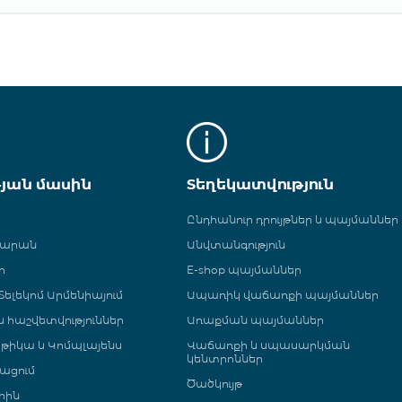
թյան մասին
Տեղեկատվություն
Ընդհանուր դրույթներ և պայմաններ
գարան
Անվտանգություն
ր
E-shop պայմաններ
ելեկոմ Արմենիայում
Ապառիկ վաճառքի պայմաններ
 և հաշվետվություններ
Առաքման պայմաններ
թիկա և Կոմպլայենս
Վաճառքի և սպասարկման
կենտրոններ
ացում
Ծածկույթ
րին