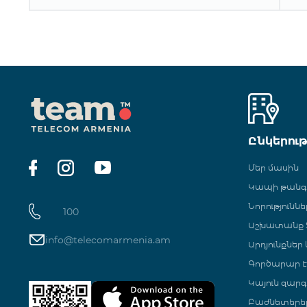
Ընկերու
Մեր մասին
Կապի թան
Նորություննե
100
Աշխատանք Տ
info@telecomarmenia.am
Արդյունքներ
Գործարար Է
Կայուն զարգ
Բաժնետերե