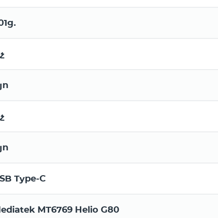
01g.
չ
յո
չ
յո
SB Type-C
ediatek MT6769 Helio G80