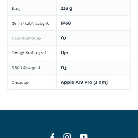
233 g
Քաշ
IP68
Փոշի / անջրանցիկ
Ոչ
Մատնահետք
Այո
Դեմքի ճանաչում
Ոչ
3,5մմ միացում
Apple A19 Pro (3 nm)
Չիպսեթ