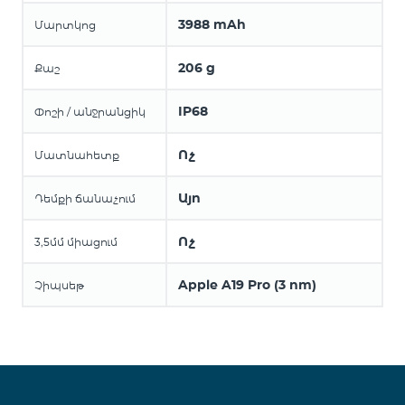
3988 mAh
Մարտկոց
206 g
Քաշ
IP68
Փոշի / անջրանցիկ
Ոչ
Մատնահետք
Այո
Դեմքի ճանաչում
Ոչ
3,5մմ միացում
Apple A19 Pro (3 nm)
Չիպսեթ