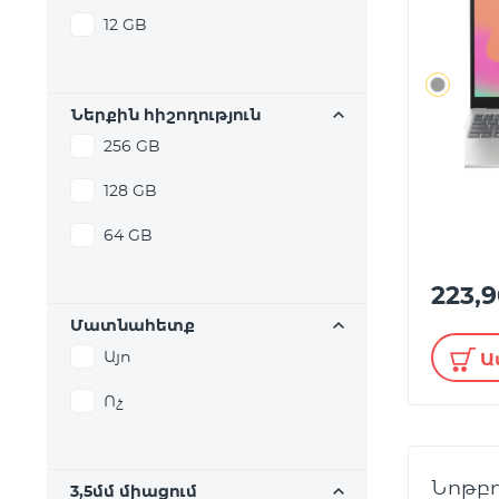
12 GB
Ներքին հիշողություն
256 GB
128 GB
64 GB
223,
Մատնահետք
Այո
Ա
Ոչ
Նոթբո
3,5մմ միացում