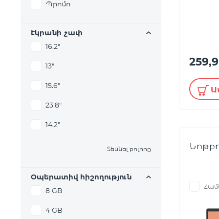
Պրոմո
Էկրանի չափ
16.2"
259,
13"
15.6"
Ա
23.8"
14.2"
Նոթբու
Տեսնել բոլորը
Օպերատիվ հիշողություն
Համ
8 GB
4 GB