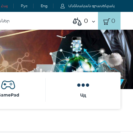
Հայ
Рус
Eng
Անձնական գրասենյակ
0
0
աներ
GamePad
Այլ