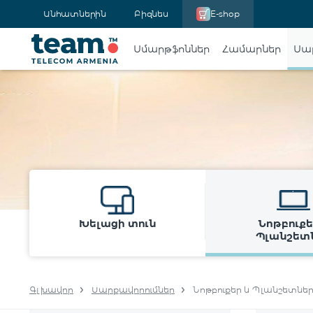
Անհատներին
Բիզնես
E-shop
Սմարթֆոններ
Համարներ
Սա
Խելացի տուն
Նոթբուքե
Պլանշետ
Գլխավոր
Սարքավորումներ
Նոթբուքեր և Պլանշետնե