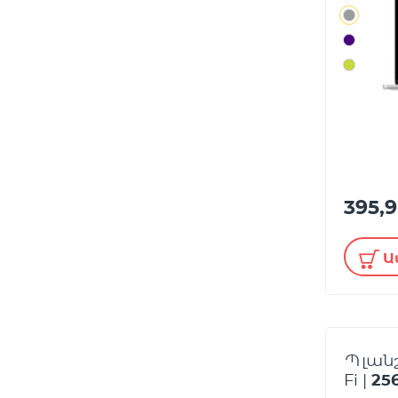
395,
Ա
Պլանշ
Fi |
25