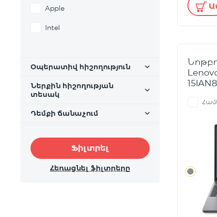
Ա
Apple
Intel
Նոթբո
Օպերատիվ հիշողություն
Lenovo
15IAN8
Ներքին հիշողության
տեսակ
Համ
Դեմքի ճանաչում
Ֆիլտրել
Հեռացնել ֆիլտրերը