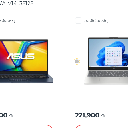
A-V14.I38128
եմատել
Համեմատել
900
221,900
֏
֏