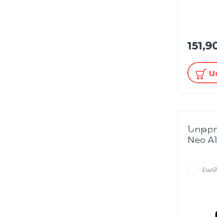
151,
Ա
Նոթբո
Neo A1
Համ