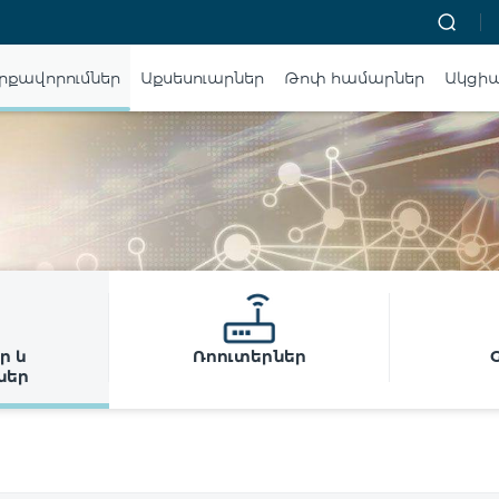
րքավորումներ
Աքսեսուարներ
Թոփ համարներ
Ակցի
ր և
Ռոուտերներ
ներ
ր