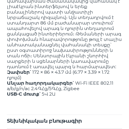
կառավարման ժամանակակից վահանակ է՝
լիաէկրան ինտերֆեյսով և երեք
բանալիներով պատի անջատիչի
նրբաճաշակ դիզայնով։ Այն տեղադրվում է
ստանդարտ 86 մմ բաժանարար տուփում՝
ապահովելով արագ և դյուրին տեղադրում
ցանկացած ինտերիերում։ Թեմաների արագ
փոփոխման հնարավորությունը թույլ է տալիս
անհատականացնել վահանակի տեսքը՝
ըստ օգտատիրոջ նախասիրությունների և
տան ոճի։ Սենսորային էկրանի շնորհիվ
սարքերի և սցենարների կառավարումը
դառնում է առավել պարզ և հարմարավետ:
Չափսեր՝
172 × 86 × 43.7 մմ (6.77 × 3.39 × 1.72
դյույմ)
Անլար հաղորդակարգեր՝
Wi-Fi IEEE 802.11
a/b/g/n/ac 2.4ԳՀց/5ԳՀց, Zigbee
USB-C մուտք՝
5Վ 2Ա
Տեխնիկական բնութագիր