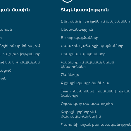
թյան մասին
Տեղեկատվություն
Ընդհանուր դրույթներ և պայմաններ
գարան
Անվտանգություն
ր
E-shop պայմաններ
ելեկոմ Արմենիայում
Ապառիկ վաճառքի պայմաններ
 և հաշվետվություններ
Առաքման պայմաններ
թիկա և Կոմպլայենս
Վաճառքի և սպասարկման
կենտրոններ
ացում
Ծածկույթ
րին
Բջջային ցանցի ծածկույթ
Team ինտերնետի հասանելիության
ծածկույթ
Օգտակար փաստաթղթեր
Գործընկերներին և
մատակարարներին
Գաղտնիության քաղաքականությու