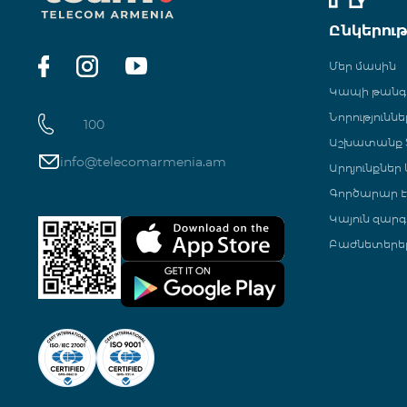
Ընկերու
Մեր մասին
Կապի թան
Նորություննե
100
Աշխատանք Տ
info@telecomarmenia.am
Արդյունքներ
Գործարար Է
Կայուն զարգ
Բաժնետերե