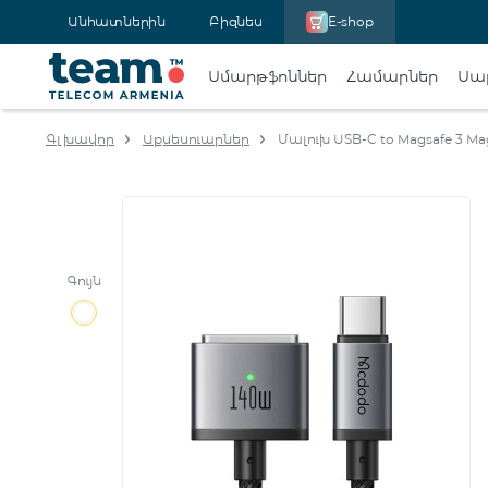
Անհատներին
Բիզնես
E-shop
Սմարթֆոններ
Համարներ
Սա
Գլխավոր
Աքսեսուարներ
Մալուխ USB-C to Magsafe 3 Ma
Գույն