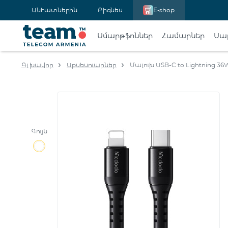
Անհատներին
Բիզնես
E-shop
Սմարթֆոններ
Համարներ
Սա
Գլխավոր
Աքսեսուարներ
Մալուխ USB-C to Lightning 36
Գույն