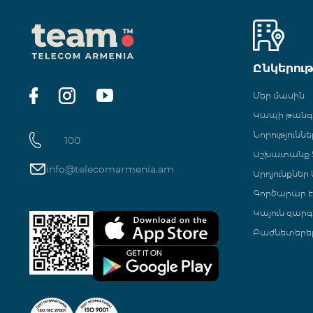
Ընկերու
Մեր մասին
Կապի թան
Նորություննե
100
Աշխատանք Տ
info@telecomarmenia.am
Արդյունքներ
Գործարար Է
Կայուն զարգ
Բաժնետերե