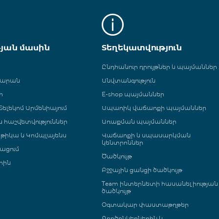
թյան մասին
Տեղեկատվություն
Ընդհանուր դրույթներ և պայմաններ
գարան
Անվտանգություն
ր
E-shop պայմաններ
ելեկոմ Արմենիայում
Ապառիկ վաճառքի պայմաններ
 և հաշվետվություններ
Առաքման պայմաններ
թիկա և Կոմպլայենս
Վաճառքի և սպասարկման
կենտրոններ
ացում
Ծածկույթ
րին
Բջջային ցանցի ծածկույթ
Team ինտերնետի հասանելիության
ծածկույթ
Օգտակար փաստաթղթեր
Գործընկերներին և