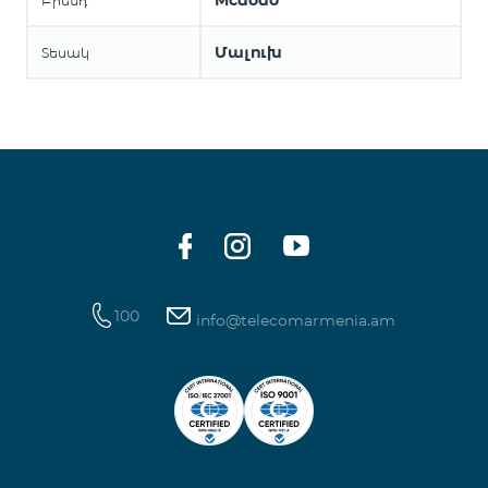
Mcdodo
Բրենդ
Մալուխ
Տեսակ
100
info@telecomarmenia.am