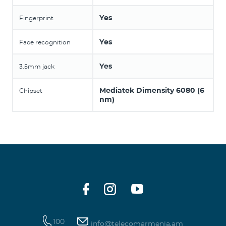
Yes
Fingerprint
Yes
Face recognition
Yes
3.5mm jack
Mediatek Dimensity 6080 (6
Chipset
nm)
100
info@telecomarmenia.am