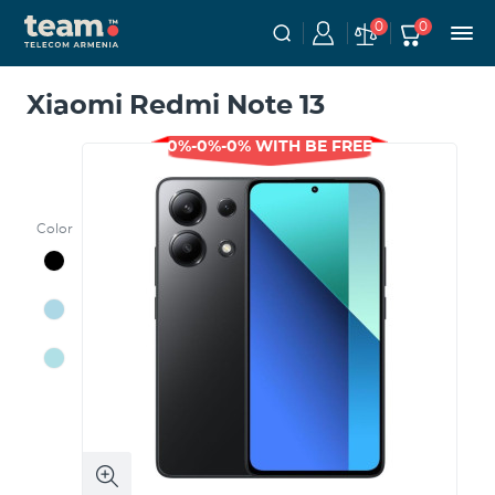
0
0
Xiaomi Redmi Note 13
0%-0%-0% WITH BE FREE
Color