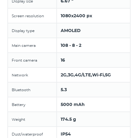
6.67 "
Display size
1080x2400 px
Screen resolution
AMOLED
Display type
108 - 8 - 2
Main camera
16
Front camera
2G,3G,4G/LTE,Wi-Fi,5G
Network
5.3
Bluetooth
5000 mAh
Battery
174.5 g
Weight
IP54
Dust/waterproof