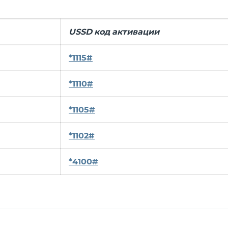
USSD код активации
*1115#
*1110#
*1105#
*1102#
*4100#