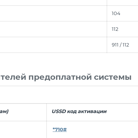
104
112
911 / 112
ателей предоплатной системы
ам)
USSD код активации
*710#