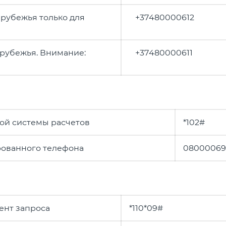
арубежья только для
+37480000612
арубежья. Внимание:
+37480000611
ой системы расчетов
*102#
рованного телефона
08000069
ент запроса
*110*09#