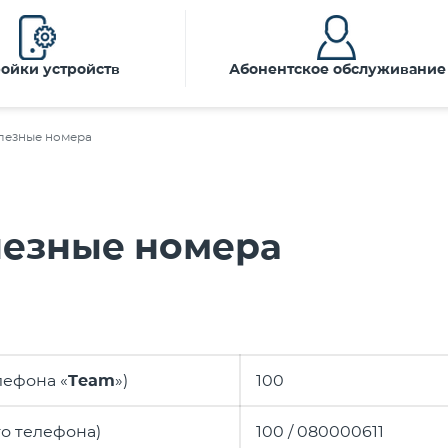
ойки устройств
Абонентское обслуживание
лезные номера
лезные номера
лефона «
Team
»)
100
о телефона)
100 / 080000611