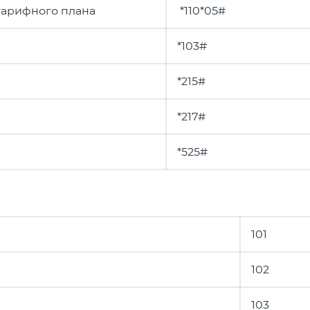
тарифного плана
*110*05#
*103#
*215#
*217#
*525#
101
102
103