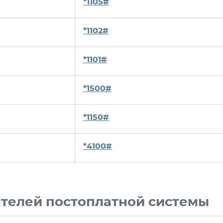
*1105#
*1102#
*1101#
*1500#
*1150#
*4100#
телей постоплатной системы