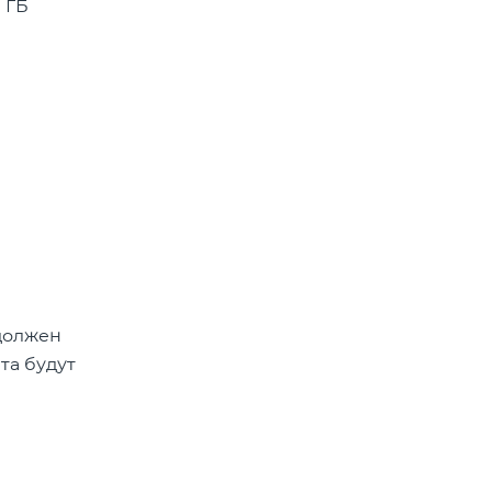
 ГБ
 должен
та будут