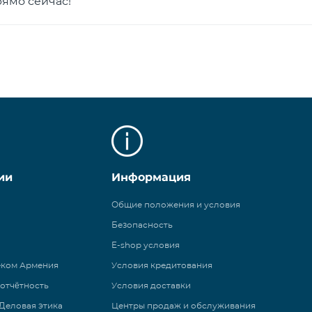
ямо сейчас!
ии
Информация
Общие положения и условия
Безопасность
E-shop условия
еком Армения
Условия кредитования
 отчётность
Условия доставки
Деловая этика
Центры продаж и обслуживания