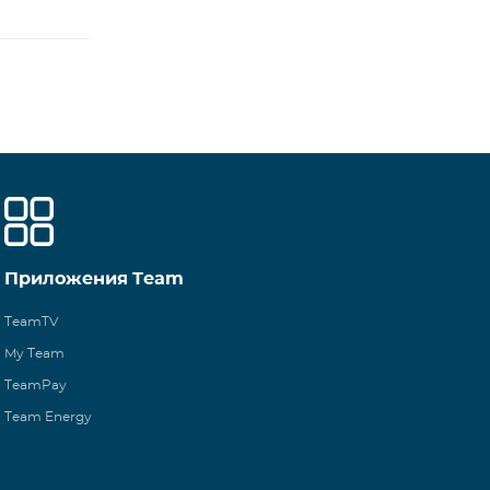
Приложения Team
TeamTV
My Team
TeamPay
Team Energy