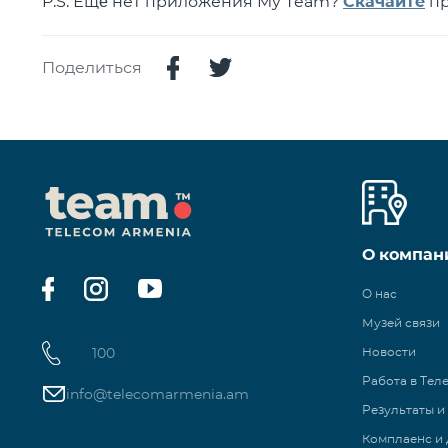
P.S. Ещё нет приложения My Team?
Скачайте
пр
Поделиться
О компан
О нас
Музей связи
100
Новости
Работа в Тел
info@telecomarmenia.am
Результаты и
Комплаенс и 