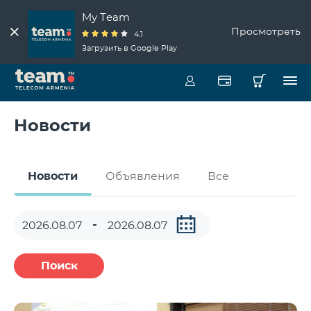
My Team
Просмотреть
4.1
Загрузить в Google Play
Новости
Новости
Объявления
Все
Поиск