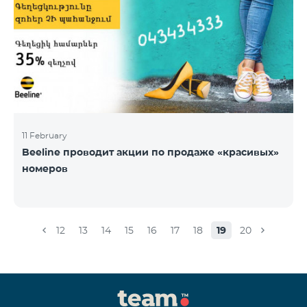
11 February
Beeline проводит акции по продаже «красивых»
номеров
12
13
14
15
16
17
18
19
20