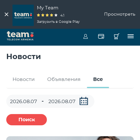
My Team
Просмотреть
4.1
Загрузить в Google Play
Новости
Новости
Объявления
Все
Поиск