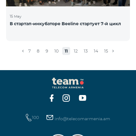
15 May
В стартап-инкубаторе Beeline стартует 7-й цикл
7
8
9
10
11
12
13
14
15
100
info@telecomarmenia.am