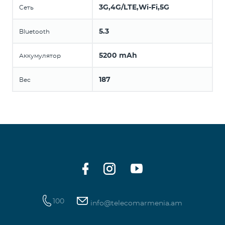
3G,4G/LTE,Wi-Fi,5G
Сеть
5.3
Bluetooth
5200 mAh
Аккумулятор
187
Вес
100
info@telecomarmenia.am