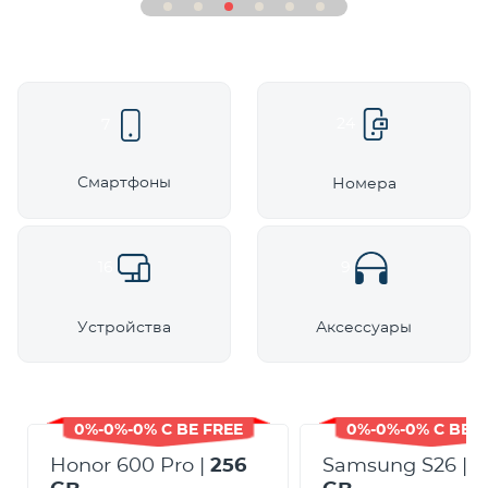
24
7
Смартфоны
Номера
16
9
Устройства
Аксессуары
0%-0%-0% С BE FREE
0%-0%-0% С BE F
Honor 600 Pro |
256
Samsung S26 |
5